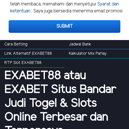
telah membaca, memahami dan menyetujui
Syarat dan
ketentuan
. Saya juga bersedia menerima email promosi
SUBMIT
Cara Betting
Jadwal Bank
Link Alternatif EXABET88
Kalkulator Mix Parlay
RTP Slot EXABET88
EXABET88 atau
EXABET Situs Bandar
Judi Togel & Slots
Online Terbesar dan