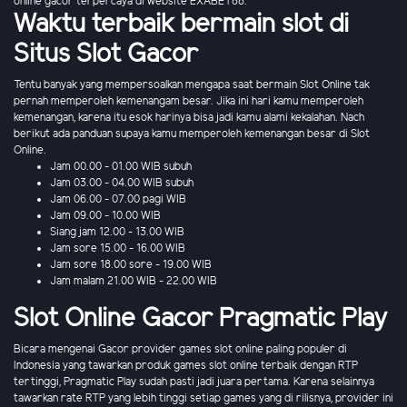
online gacor terpercaya di website EXABET88.
Waktu terbaik bermain slot di
Situs Slot Gacor
Tentu banyak yang mempersoalkan mengapa saat bermain Slot Online tak
pernah memperoleh kemenangam besar. Jika ini hari kamu memperoleh
kemenangan, karena itu esok harinya bisa jadi kamu alami kekalahan. Nach
berikut ada panduan supaya kamu memperoleh kemenangan besar di Slot
Online.
Jam 00.00 - 01.00 WIB subuh
Jam 03.00 - 04.00 WIB subuh
Jam 06.00 - 07.00 pagi WIB
Jam 09.00 - 10.00 WIB
Siang jam 12.00 - 13.00 WIB
Jam sore 15.00 - 16.00 WIB
Jam sore 18.00 sore - 19.00 WIB
Jam malam 21.00 WIB - 22.00 WIB
Slot Online Gacor Pragmatic Play
Bicara mengenai Gacor provider games slot online paling populer di
Indonesia yang tawarkan produk games slot online terbaik dengan RTP
tertinggi, Pragmatic Play sudah pasti jadi juara pertama. Karena selainnya
tawarkan rate RTP yang lebih tinggi setiap games yang di rilisnya, provider ini