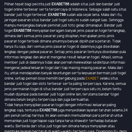
Pilihan tepat bagi pecinta judi
EXABET88
adalah situs judi dan bandar judi
togel online terbesar serta terpercaya di Indonesia. Sebagai salah satu situs
bandar judi togel terbesar,
EXABET88
sudah ada sejak lama. Maka dari itu,
jaringan pasaran situs bandar judi togel satu ini sudah sangat luas. Sehingga
mampu menjangkau banyak peminat judi toto gelap dimanapun. Bandar judi
togel
EXABET88
menyajikan beragam banyak jenis pasaran togel terlangkap,
dimana dari semua jenis pasaran yang disajikan, merupakan jenis-jenis
pasaran togel terbaik dimana umumnya banyak dipilih para petaruh. Tidak
hanya itu saja, dari semua jenis pasaran togel di dalamnya juga disediakan
lengkap dengan jadwal pasaran. Setiap jenis pasaran tentunya disediakan pula
informasi lengkap dan akurat mengenai result keluaran togel. Alhasil, semua
member judi di dalamnya tidak akan pernah melewatkan sedikitpun informasi
mengenai jadwal keluaran togel dari tiap masing-masing pasaran. Maka dari
itu, untuk mendapatkan banyak keuntungan serta kepuasan bermain judi togel
online, setiap pemain bisa memilih bergabung pada
EXABET
selaku situs
bandar judi togel dan slots terbesar serta paling terpercaya. Karena, semua
jenis permainan togel di situs bandar judi terpercaya satu ini, belum tentu
mudah dijumpai pada bandar judi togel online lain, terutama bandar togel
dimana belum begitu terpercaya dan juga berkualitas.
Tidak hanya menyajikan pasaran togel dengan informasi keluaran paling
lengkap saja, tentunya
EXABET88
juga menyediakan layanan taruhan selama 24
jam penuh setiap harinya. Ini akan semakin memudahkan para petaruh untuk
memainkan judi togel kapan saja tanpa harus khawatir terhadap batasan
waktu. Berbeda dari situs judi togel lain dimana hanya menyajikan atau
membuka layanan bertaruh di waktu-waktu tertentu saja. Disamping itu, demi