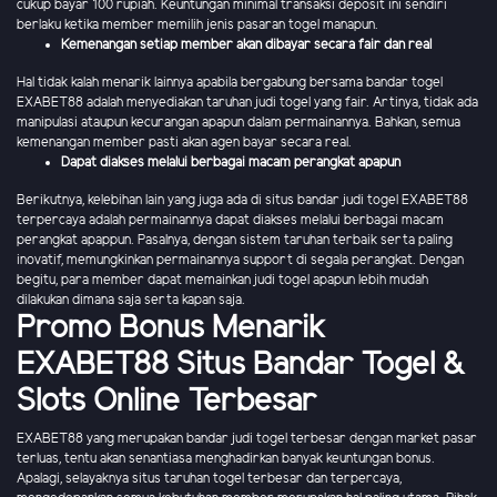
cukup bayar 100 rupiah. Keuntungan minimal transaksi deposit ini sendiri
berlaku ketika member memilih jenis pasaran togel manapun.
Kemenangan setiap member akan dibayar secara fair dan real
Hal tidak kalah menarik lainnya apabila bergabung bersama bandar togel
EXABET88 adalah menyediakan taruhan judi togel yang fair. Artinya, tidak ada
manipulasi ataupun kecurangan apapun dalam permainannya. Bahkan, semua
kemenangan member pasti akan agen bayar secara real.
Dapat diakses melalui berbagai macam perangkat apapun
Berikutnya, kelebihan lain yang juga ada di situs bandar judi togel EXABET88
terpercaya adalah permainannya dapat diakses melalui berbagai macam
perangkat apappun. Pasalnya, dengan sistem taruhan terbaik serta paling
inovatif, memungkinkan permainannya support di segala perangkat. Dengan
begitu, para member dapat memainkan judi togel apapun lebih mudah
dilakukan dimana saja serta kapan saja.
Promo Bonus Menarik
EXABET88 Situs Bandar Togel &
Slots Online Terbesar
EXABET88 yang merupakan bandar judi togel terbesar dengan market pasar
terluas, tentu akan senantiasa menghadirkan banyak keuntungan bonus.
Apalagi, selayaknya situs taruhan togel terbesar dan terpercaya,