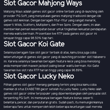
Slot Gacor Mahjong Ways
Mahjong Ways adalah games slot gacor online terbaik yang di-launching oleh
provider PG Soft, yang menyatukan games mahjong tradisionil dengan ide
games slot kekinian. Dengan beragam fitur-fitur yang sangat menarik,
seperti Wilds, Scatters, Multipliers, dan Free Spins. Dengan alami, ini akan
memberikan pemain kesempatan besar untuk tingkatkan kekuatan pendapatan
mereka waktu bermain. Prosentase live RTP pada games slot gacor ini
lumayan tinggi capai 98.50% tiap hari.
Slot Gacor Koi Gate
Selainnya beragam tipe slot gacor terbaik di atas, kamu bisa juga coba
keberuntungan di games slot gacor yang di-launching provider slot Habanero
ini. Karena selainnya tawarkan beragam feature kece yang bisa menolong
anda memperoleh maxwin jackpot paling besar waktu bermain. Koi Gate
tawarkan live slot rate RTP harian tinggi yang capai 96.89%.
Slot Gacor Lucky Neko
Pilihan games slot gacor menang gampang terkini yang bisa kamu coba
mainkan di situs EXABET88 gacor setelah itu Lucky Neko. Lucky Neko ialah
games slot gacor online terpopuler yang diperkembangkan oleh penyuplai slot
terpenting PG Soft. Ini mempunyai beragam feature bonus seperti
belantara, pencar, dan perputaran gratis. Sudah pasti, itu memungkinkannya
beberapa fans untuk memperoleh lebih beberapa keuntungan saat mereka