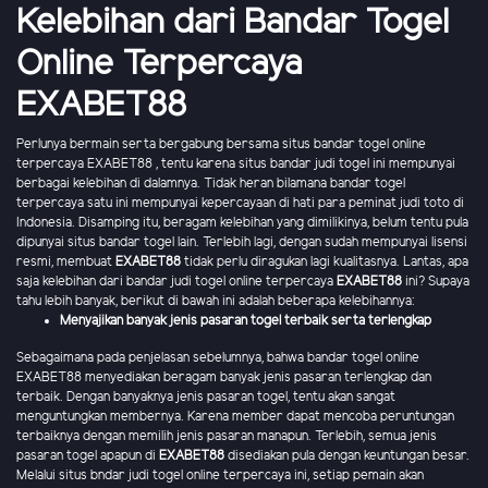
Kelebihan dari Bandar Togel
Online Terpercaya
EXABET88
Perlunya bermain serta bergabung bersama situs bandar togel online
terpercaya EXABET88 , tentu karena situs bandar judi togel ini mempunyai
berbagai kelebihan di dalamnya. Tidak heran bilamana bandar togel
terpercaya satu ini mempunyai kepercayaan di hati para peminat judi toto di
Indonesia. Disamping itu, beragam kelebihan yang dimilikinya, belum tentu pula
dipunyai situs bandar togel lain. Terlebih lagi, dengan sudah mempunyai lisensi
resmi, membuat
EXABET88
tidak perlu diragukan lagi kualitasnya. Lantas, apa
saja kelebihan dari bandar judi togel online terpercaya
EXABET88
ini? Supaya
tahu lebih banyak, berikut di bawah ini adalah beberapa kelebihannya:
Menyajikan banyak jenis pasaran togel terbaik serta terlengkap
Sebagaimana pada penjelasan sebelumnya, bahwa bandar togel online
EXABET88 menyediakan beragam banyak jenis pasaran terlengkap dan
terbaik. Dengan banyaknya jenis pasaran togel, tentu akan sangat
menguntungkan membernya. Karena member dapat mencoba peruntungan
terbaiknya dengan memilih jenis pasaran manapun. Terlebih, semua jenis
pasaran togel apapun di
EXABET88
disediakan pula dengan keuntungan besar.
Melalui situs bndar judi togel online terpercaya ini, setiap pemain akan