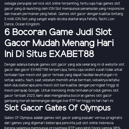
sebagai penyuplai service slot online terpenting, tentu saja tiap games slot
gacor yang di-launching oleh ION Slot mempunyai penampilan yang responsive
dan macam permainan yang hebat. Games slot gacor dengan kualitas bintang
5 milik ION Slot yang sangat wajib dicoba diantaranya Fafafa, Taichi Lion
Dance, Ocean Kingdom.
6 Bocoran Game Judi Slot
Gacor Mudah Menang Hari
Ini Di Situs EXABET88
Dengan adanya banyak games slot gacor yang ada sekarang ini di website slot
gacor dan gacor EXABET88 terpercaya, tentu saja sedikit susah tidak untuk
tentukan tipe mesin slot gacor terbaik yang dapat hasilkan keuntungan riil
setiap waktu. Nach, saat sebelum memilih untuk bermain, sebaiknya ketahui
lebih dulu beberapa jenis mesin slot berkualitas dengan peringkat tinggi di
mesin perayap Google. Untuk menolong Anda tentukan produk games slot
gacor terbaik 2023, kami akan menganalisa bocoran games slot gacor
gampang meraih kemenangan dengan live RTP tertinggi ini hari hari ini:
Slot Gacor Gates Of Olympus
Gates Of Olympus adalah games slot gacor paling populer versus pragmatis
dari games yang digemari beberapa pencinta judi slot online Indonesia.
Karena selainnya mempunyai prosentase RTP yang lebih tinggi sampai 98%,