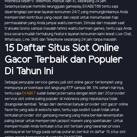
Indonesia seperti Telkomsel, Indosat dan XL sepanjang 24 jam.
Selainnya banyak memiliki keunggulan gameplay, EXABET88 tentu saja
diperlengkapi peranan layanan konsumen 24/7, yang memungkinkannya Anda
memperoleh kontribusi yang cepat dan cepat untuk menuntaskan tiap
permasalahan yang Anda jumpai waktu bermain. Dimulai dari masalah saat
transaksi bisnis sampai masalah tehnis waktu bermain games, tentu saja Anda
bisa secara mudah terhubung feature layanan konsumen kami lewat Live Chat,
Whatsapp, Line, SMS dan Telephone sepanjang 24 jam tanpa masalah.
15 Daftar Situs Slot Online
Gacor Terbaik dan Populer
Di Tahun Ini
Sebagai penyuplai service games judi slot online gacor terkomplet yang
mempunyai prosentase slot langsung RTP sampai 98. 5% sehari-harinya,
tentu saja
EXABET
sudah bekerja bersama dengan lebih dari 20 provider
service slot online paling populer di Indonesia yang reputasinya tidak
disangsikan kembali. Tetapi dari demikian banyak provider slot gacor online
favorite yang ada di website kami, tentu saja sedikit susah tidak untuk
tentukan provider slot gampang menang yang mana berikan kesempatan
paling besar untuk memperoleh jackpot maxwin yang spektakuler. Untuk
mempermudah Anda tentukan situs slot terbaik yang tawarkan proses
pembayaran tertinggi pada setiap putaran, berikut ini daftar 15 situs slot