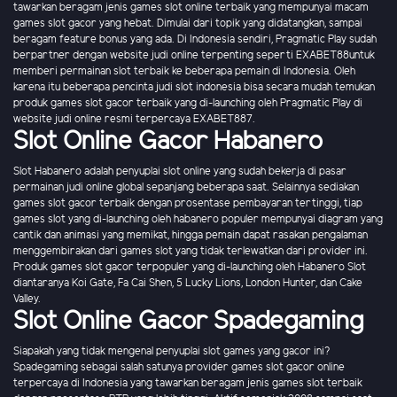
tawarkan beragam jenis games slot online terbaik yang mempunyai macam
games slot gacor yang hebat. Dimulai dari topik yang didatangkan, sampai
beragam feature bonus yang ada. Di Indonesia sendiri, Pragmatic Play sudah
berpartner dengan website judi online terpenting seperti EXABET88untuk
memberi permainan slot terbaik ke beberapa pemain di Indonesia. Oleh
karena itu beberapa pencinta judi slot indonesia bisa secara mudah temukan
produk games slot gacor terbaik yang di-launching oleh Pragmatic Play di
website judi online resmi terpercaya EXABET887.
Slot Online Gacor Habanero
Slot Habanero adalah penyuplai slot online yang sudah bekerja di pasar
permainan judi online global sepanjang beberapa saat. Selainnya sediakan
games slot gacor terbaik dengan prosentase pembayaran tertinggi, tiap
games slot yang di-launching oleh habanero populer mempunyai diagram yang
cantik dan animasi yang memikat, hingga pemain dapat rasakan pengalaman
menggembirakan dari games slot yang tidak terlewatkan dari provider ini.
Produk games slot gacor terpopuler yang di-launching oleh Habanero Slot
diantaranya Koi Gate, Fa Cai Shen, 5 Lucky Lions, London Hunter, dan Cake
Valley.
Slot Online Gacor Spadegaming
Siapakah yang tidak mengenal penyuplai slot games yang gacor ini?
Spadegaming sebagai salah satunya provider games slot gacor online
terpercaya di Indonesia yang tawarkan beragam jenis games slot terbaik