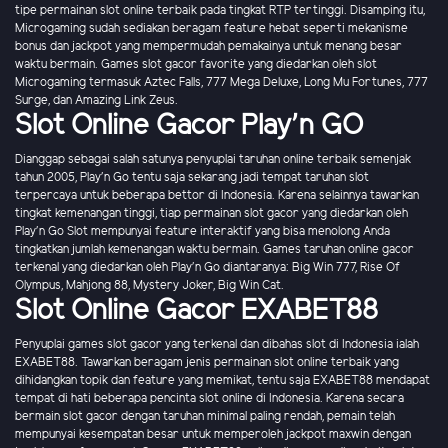
tipe permainan slot online terbaik pada tingkat RTP tertinggi. Disamping itu,
Microgaming sudah sediakan beragam feature hebat seperti mekanisme
bonus dan jackpot yang mempermudah pemakainya untuk menang besar
waktu bermain. Games slot gacor favorite yang diedarkan oleh slot
Microgaming termasuk Aztec Falls, 777 Mega Deluxe, Long Mu Fortunes, 777
Surge, dan Amazing Link Zeus.
Slot Online Gacor Play'n GO
Dianggap sebagai salah satunya penyuplai taruhan online terbaik semenjak
tahun 2005, Play'n Go tentu saja sekarang jadi tempat taruhan slot
terpercaya untuk beberapa bettor di Indonesia. Karena selainnya tawarkan
tingkat kemenangan tinggi, tiap permainan slot gacor yang diedarkan oleh
Play'n Go Slot mempunyai feature interaktif yang bisa menolong Anda
tingkatkan jumlah kemenangan waktu bermain. Games taruhan online gacor
terkenal yang diedarkan oleh Play'n Go diantaranya: Big Win 777, Rise Of
Olympus, Mahjong 88, Mystery Joker, Big Win Cat.
Slot Online Gacor EXABET88
Penyuplai games slot gacor yang terkenal dan dibahas slot di Indonesia ialah
EXABET88. Tawarkan beragam jenis permainan slot online terbaik yang
dihidangkan topik dan feature yang memikat, tentu saja EXABET88 mendapat
tempat di hati beberapa pencinta slot online di Indonesia. Karena secara
bermain slot gacor dengan taruhan minimal paling rendah, pemain telah
mempunyai kesempatan besar untuk memperoleh jackpot maxwin dengan