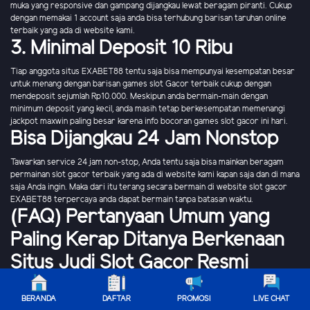
muka yang responsive dan gampang dijangkau lewat beragam piranti. Cukup
dengan memakai 1 account saja anda bisa terhubung barisan taruhan online
terbaik yang ada di website kami.
3. Minimal Deposit 10 Ribu
Tiap anggota situs EXABET88 tentu saja bisa mempunyai kesempatan besar
untuk menang dengan barisan games slot Gacor terbaik cukup dengan
mendeposit sejumlah Rp10.000. Meskipun anda bermain-main dengan
minimum deposit yang kecil, anda masih tetap berkesempatan memenangi
jackpot maxwin paling besar karena info bocoran games slot gacor ini hari.
Bisa Dijangkau 24 Jam Nonstop
Tawarkan service 24 jam non-stop, Anda tentu saja bisa mainkan beragam
permainan slot gacor terbaik yang ada di website kami kapan saja dan di mana
saja Anda ingin. Maka dari itu terang secara bermain di website slot gacor
EXABET88 terpercaya anda dapat bermain tanpa batasan waktu.
(FAQ) Pertanyaan Umum yang
Paling Kerap Ditanya Berkenaan
Situs Judi Slot Gacor Resmi
Terpercaya EXABET88
BERANDA
DAFTAR
PROMOSI
LIVE CHAT