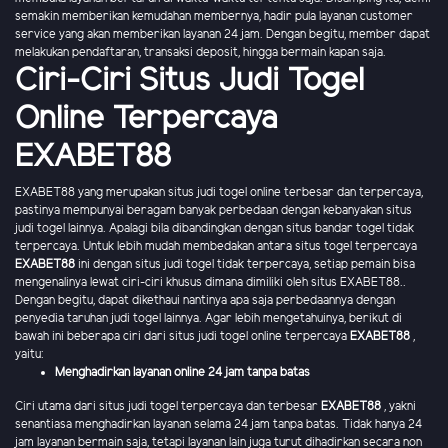
semakin memberikan kemudahan membernya, hadir pula layanan customer
service yang akan memberikan layanan 24 jam. Dengan begitu, member dapat
melakukan pendaftaran, transaksi deposit, hingga bermain kapan saja.
Ciri-Ciri Situs Judi Togel
Online Terpercaya
EXABET88
EXABET88 yang merupakan situs judi togel online terbesar dan terpercaya,
pastinya mempunyai beragam banyak perbedaan dengan kebanyakan situs
judi togel lainnya. Apalagi bila dibandingkan dengan situs bandar togel tidak
terpercaya. Untuk lebih mudah membedakan antara situs togel terpercaya
EXABET88
ini dengan situs judi togel tidak terpercaya, setiap pemain bisa
mengenalinya lewat ciri-ciri khusus dimana dimiliki oleh situs EXABET88..
Dengan begitu, dapat dikethaui nantinya apa saja perbedaannya dengan
penyedia taruhan judi togel lainnya. Agar lebih mengetahuinya, berikut di
bawah ini beberapa ciri dari situs judi togel online terpercaya
EXABET88
,
yaitu:
Menghadirkan layanan online 24 jam tanpa batas
Ciri utama dari situs judi togel terpercaya dan terbesar
EXABET88
, yakni
senantiasa menghadirkan layanan selama 24 jam tanpa batas. Tidak hanya 24
jam layanan bermain saja, tetapi layanan lain juga turut dihadirkan secara non