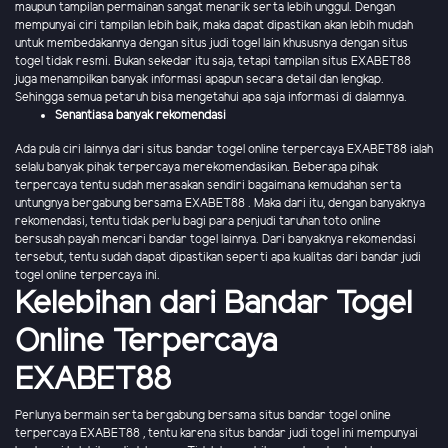
maupun tampilan permainan sangat menarik serta lebih unggul. Dengan
mempunyai ciri tampilan lebih baik, maka dapat dipastikan akan lebih mudah
untuk membedakannya dengan situs judi togel lain khususnya dengan situs
togel tidak resmi. Bukan sekedar itu saja, tetapi tampilan situs EXABET88
juga menampilkan banyak informasi apapun secara detail dan lengkap.
Sehingga semua petaruh bisa mengetahui apa saja informasi di dalamnya.
Senantiasa banyak rekomendasi
Ada pula ciri lainnya dari situs bandar togel online terpercaya EXABET88 ialah
selalu banyak pihak terpercaya merekomendasikan. Beberapa pihak
terpercaya tentu sudah merasakan sendiri bagaimana kemudahan serta
untungnya bergabung bersama EXABET88 . Maka dari itu, dengan banyaknya
rekomendasi, tentu tidak perlu bagi para penjudi taruhan toto online
bersusah payah mencari bandar togel lainnya. Dari banyaknya rekomendasi
tersebut, tentu sudah dapat dipastikan seperti apa kualitas dari bandar judi
togel online terpercaya ini.
Kelebihan dari Bandar Togel
Online Terpercaya
EXABET88
Perlunya bermain serta bergabung bersama situs bandar togel online
terpercaya EXABET88 , tentu karena situs bandar judi togel ini mempunyai