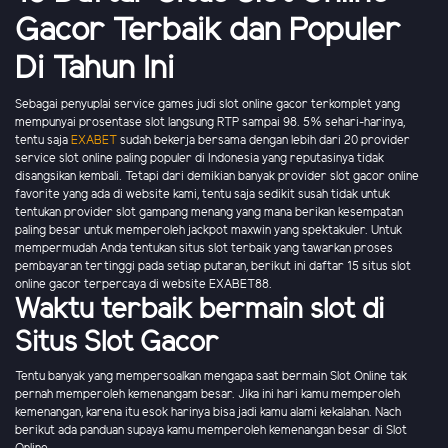
Gacor Terbaik dan Populer
Di Tahun Ini
Sebagai penyuplai service games judi slot online gacor terkomplet yang
mempunyai prosentase slot langsung RTP sampai 98. 5% sehari-harinya,
tentu saja
EXABET
sudah bekerja bersama dengan lebih dari 20 provider
service slot online paling populer di Indonesia yang reputasinya tidak
disangsikan kembali. Tetapi dari demikian banyak provider slot gacor online
favorite yang ada di website kami, tentu saja sedikit susah tidak untuk
tentukan provider slot gampang menang yang mana berikan kesempatan
paling besar untuk memperoleh jackpot maxwin yang spektakuler. Untuk
mempermudah Anda tentukan situs slot terbaik yang tawarkan proses
pembayaran tertinggi pada setiap putaran, berikut ini daftar 15 situs slot
online gacor terpercaya di website EXABET88.
Waktu terbaik bermain slot di
Situs Slot Gacor
Tentu banyak yang mempersoalkan mengapa saat bermain Slot Online tak
pernah memperoleh kemenangam besar. Jika ini hari kamu memperoleh
kemenangan, karena itu esok harinya bisa jadi kamu alami kekalahan. Nach
berikut ada panduan supaya kamu memperoleh kemenangan besar di Slot