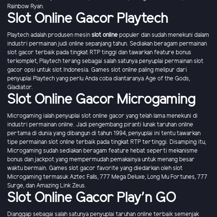
Rainbow Ryan.
Slot Online Gacor Playtech
Playtech adalah produsen mesin
slot online
populer dan sudah menekuni dalam
industri permainan judi online sepanjang tahun. Sediakan beragam permainan
slot gacor terbaik pada tingkat RTP tinggi dan tawarkan feature bonus
terkomplet, Playtech terang sebagai salah satunya penyuplai permainan slot
gacor opsi untuk slot Indonesia. Games slot online paling melipur dari
penyuplai Playtech yang perlu Anda coba diantaranya Age of the Gods,
Gladiator.
Slot Online Gacor Microgaming
Microgaming ialah penyuplai slot online gacor yang telah lama menekuni di
industri permainan online. Jadi pengembang piranti lunak taruhan online
pertama di dunia yang dibangun di tahun 1994, penyuplai ini tentu tawarkan
tipe permainan slot online terbaik pada tingkat RTP tertinggi. Disamping itu,
Microgaming sudah sediakan beragam feature hebat seperti mekanisme
bonus dan jackpot yang mempermudah pemakainya untuk menang besar
waktu bermain. Games slot gacor favorite yang diedarkan oleh slot
Microgaming termasuk Aztec Falls, 777 Mega Deluxe, Long Mu Fortunes, 777
Surge, dan Amazing Link Zeus.
Slot Online Gacor Play'n GO
Dianggap sebagai salah satunya penyuplai taruhan online terbaik semenjak