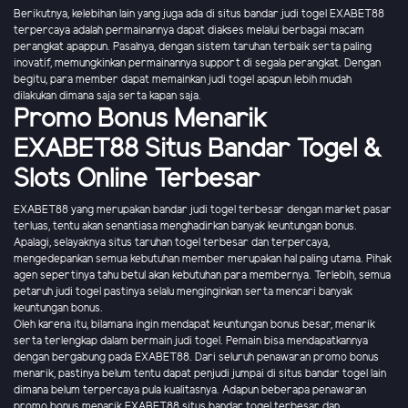
Berikutnya, kelebihan lain yang juga ada di situs bandar judi togel EXABET88
terpercaya adalah permainannya dapat diakses melalui berbagai macam
perangkat apappun. Pasalnya, dengan sistem taruhan terbaik serta paling
inovatif, memungkinkan permainannya support di segala perangkat. Dengan
begitu, para member dapat memainkan judi togel apapun lebih mudah
dilakukan dimana saja serta kapan saja.
Promo Bonus Menarik
EXABET88 Situs Bandar Togel &
Slots Online Terbesar
EXABET88 yang merupakan bandar judi togel terbesar dengan market pasar
terluas, tentu akan senantiasa menghadirkan banyak keuntungan bonus.
Apalagi, selayaknya situs taruhan togel terbesar dan terpercaya,
mengedepankan semua kebutuhan member merupakan hal paling utama. Pihak
agen sepertinya tahu betul akan kebutuhan para membernya. Terlebih, semua
petaruh judi togel pastinya selalu menginginkan serta mencari banyak
keuntungan bonus.
Oleh karena itu, bilamana ingin mendapat keuntungan bonus besar, menarik
serta terlengkap dalam bermain judi togel. Pemain bisa mendapatkannya
dengan bergabung pada EXABET88. Dari seluruh penawaran promo bonus
menarik, pastinya belum tentu dapat penjudi jumpai di situs bandar togel lain
dimana belum terpercaya pula kualitasnya. Adapun beberapa penawaran
promo bonus menarik EXABET88 situs bandar togel terbesar dan