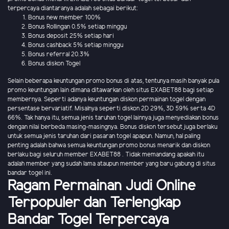
terpercaya diantaranya adalah sebagai berikut:
Bonus new member 100%
Bonus Rollingan 0.5% setiap minggu
Bonus deposit 25% setiap hari
Bonus cashback 5% setiap minggu
Bonus referral 20.3%
Bonus diskon Togel
Selain beberapa keuntungan promo bonus di atas, tentunya masih banyak pula
promo keuntungan lain dimana ditawarkan oleh situs EXABET88 bagi setiap
membernya. Seperti adanya keuntungan diskon permainan togel dengan
persentase bervariatif. Misalnya seperti diskon 2D 29%, 3D 59% serta 4D
66%. Tak hanya itu, semua jenis taruhan togel lainnya juga menyediakan bonus
dengan nilai berbeda masing-masingnya. Bonus diskon tersebut juga berlaku
untuk semua jenis taruhan dari pasaran togel apapun. Namun, hal paling
penting adalah bahwa semua keuntungan promo bonus menarik dan diskon
berlaku bagi seluruh member EXABET88 . Tidak memandang apakah itu
adalah member yang sudah lama ataupun member yang baru gabung di situs
bandar togel ini.
Ragam Permainan Judi Online
Terpopuler dan Terlengkap
Bandar Togel Terpercaya