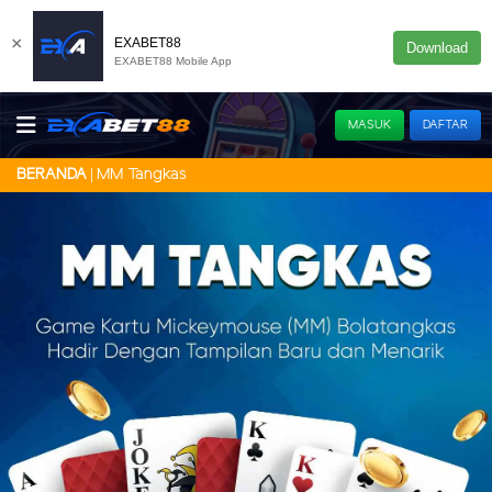
×
EXABET88
Download
EXABET88 Mobile App
MASUK
DAFTAR
MM Tangkas
BERANDA