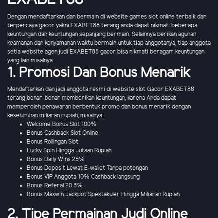
Dengan mendaftarkan dan bermain di website games slot online terbaik dan
terpercaya gacor yakni EXABET88 terang anda dapat nikmati beberapa
keuntungan dan keuntungan sepanjang bermain. Selainnya berikan agunan
keamanan dan kenyamanan waktu bermain untuk tiap anggotanya, tiap anggota
setia website agen judi EXABET88 gacor bisa nikmati beragam keuntungan
yang lain misalnya:
1. Promosi Dan Bonus Menarik
Mendaftarkan dan jadi anggota resmi di website slot Gacor EXABET88
terang benar-benar memberikan keuntungan, karena Anda dapat
memperoleh penawaran berbentuk promo dan bonus menarik dengan
keseluruhan miliaran rupiah, misalnya:
Welcome Bonus Slot 100%
Bonus Cashback Slot Online
Bonus Rollingan Slot
Lucky Spin Hingga Jutaan Rupiah
Bonus Daily Wins 25%
Bonus Deposit Lewat E-wallet Tanpa potongan
Bonus VIP Anggota 10% Cashback langsung
Bonus Referal 20.3%
Bonus Maxwin Jackpot Spektakuler Hingga Miliaran Rupiah
2. Tipe Permainan Judi Online