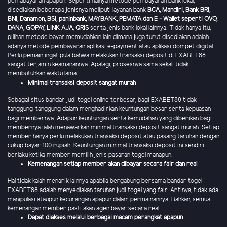
pemabayaran apapun. Seperti halnya metode pembayaran bank lokal,
disediakan beberapa jenisnya meliputi layanan bank
BCA, Mandiri, Bank BRI,
BNI, Danamon, BSI, paninbank, MAYBANK, PEMATA dan E - Wallet seperti OVO,
DANA, GOPAY, LINK AJA
,
QRIS
serta jenis bank lokal lainnya. Tidak hanya itu,
pilihan metode bayar memudahkan lain dimana juga turut disediakan adalah
adanya metode pembayaran aplikasi e-payment atau aplikasi dompet digital.
Perlu pemain ingat pula bahwa melakukan transaksi deposit di EXABET88
sangat terjamin keamanannya. Apalagi, prosesnya sama sekali tidak
membutuhkan waktu lama.
Minimal transaksi deposit sangat murah
Sebagai situs bandar judi togel online terbesar, bagi EXABET88 tidak
tanggung-tanggung dalam menghadirkan keuntungan besar serta kepuasan
bagi membernya. Adapun keuntungan serta kemudahan yang diberikan bagi
membernya ialah menawarkan minimal transaksi deposit sangat murah. Setiap
member hanya perlu melakukan transaksi deposit atau pasang taruhan dengan
cukup bayar 100 rupiah. Keuntungan minimal transaksi deposit ini sendiri
berlaku ketika member memilih jenis pasaran togel manapun.
Kemenangan setiap member akan dibayar secara fair dan real
Hal tidak kalah menarik lainnya apabila bergabung bersama bandar togel
EXABET88 adalah menyediakan taruhan judi togel yang fair. Artinya, tidak ada
manipulasi ataupun kecurangan apapun dalam permainannya. Bahkan, semua
kemenangan member pasti akan agen bayar secara real.
Dapat diakses melalui berbagai macam perangkat apapun