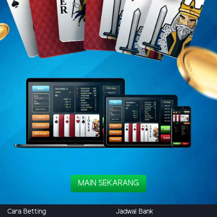
MAIN SEKARANG
Cara Betting
Jadwal Bank