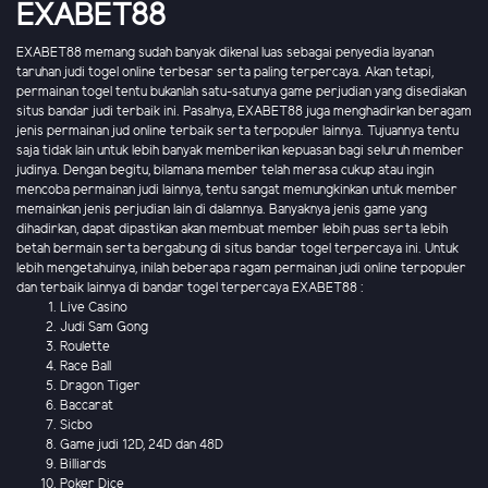
EXABET88
EXABET88 memang sudah banyak dikenal luas sebagai penyedia layanan
taruhan judi togel online terbesar serta paling terpercaya. Akan tetapi,
permainan togel tentu bukanlah satu-satunya game perjudian yang disediakan
situs bandar judi terbaik ini. Pasalnya, EXABET88 juga menghadirkan beragam
jenis permainan jud online terbaik serta terpopuler lainnya. Tujuannya tentu
saja tidak lain untuk lebih banyak memberikan kepuasan bagi seluruh member
judinya. Dengan begitu, bilamana member telah merasa cukup atau ingin
mencoba permainan judi lainnya, tentu sangat memungkinkan untuk member
memainkan jenis perjudian lain di dalamnya. Banyaknya jenis game yang
dihadirkan, dapat dipastikan akan membuat member lebih puas serta lebih
betah bermain serta bergabung di situs bandar togel terpercaya ini. Untuk
lebih mengetahuinya, inilah beberapa ragam permainan judi online terpopuler
dan terbaik lainnya di bandar togel terpercaya EXABET88 :
Live Casino
Judi Sam Gong
Roulette
Race Ball
Dragon Tiger
Baccarat
Sicbo
Game judi 12D, 24D dan 48D
Billiards
Poker Dice