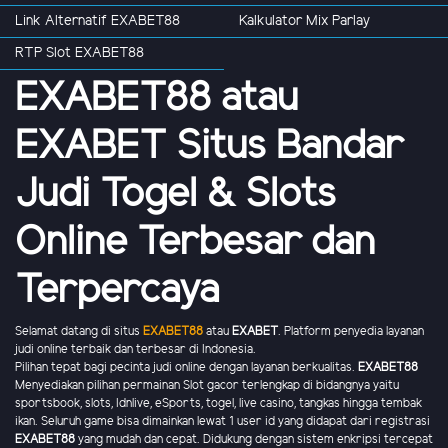
Link Alternatif EXABET88
Kalkulator Mix Parlay
RTP Slot EXABET88
EXABET88 atau
EXABET Situs Bandar
Judi Togel & Slots
Online Terbesar dan
Terpercaya
Selamat datang di situs
EXABET88
atau
EXABET
. Platform penyedia layanan
judi online terbaik dan terbesar di Indonesia.
Pilihan tepat bagi pecinta judi online dengan layanan berkualitas.
EXABET88
Menyediakan pilihan permainan Slot gacor terlengkap di bidangnya yaitu
sportsbook, slots, Idnlive, eSports, togel, live casino, tangkas hingga tembak
ikan. Seluruh game bisa dimainkan lewat 1 user id yang didapat dari registrasi
EXABET88
yang mudah dan cepat. Didukung dengan sistem enkripsi tercepat